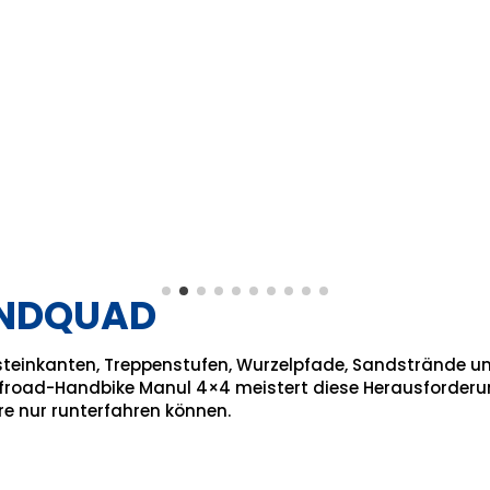
ANDQUAD
dsteinkanten, Treppenstufen, Wurzelpfade, Sandstrände u
road-Handbike Manul 4×4 meistert diese Herausforderunge
e nur runterfahren können.