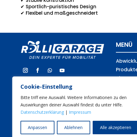
✔
Stabile Konstruktion
✔
Sportlich-puristisches Design
✔
Flexibel und maßgeschneidert
MENÜ
Abwickl
Produkt
Shop
Cookie-Einstellung
News
Blog
Bitte triff eine Auswahl. Weitere Informationen zu den
Über un
Auswirkungen deiner Auswahl findest du unter Hilfe.
Partner
Datenschutzerklärung
|
Impressum
Kontakt
Anpassen
Ablehnen
Alle akzeptieren