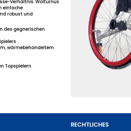
sse-Verhältnis. Wolturnus
en einfache
ind robust und
en des gegnerischen
pielers
tem, wärmebehandeltem
n Topspielern
RECHTLICHES