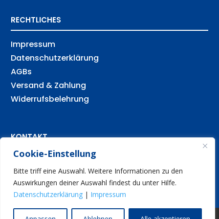
RECHTLICHES
Impressum
Datenschutz­erklärung
AGBs
Versand & Zahlung
Widerrufsbelehrung
KONTAKT
Cookie-Einstellung
ROLLIGARAGE
Bitte triff eine Auswahl. Weitere Informationen zu den
Hauptstraße 53
Auswirkungen deiner Auswahl findest du unter Hilfe.
27404 Gyhum
Datenschutzerklärung
|
Impressum
© 2022 – 2026 Rolligarage e.K. – Alle Rechte
Anpassen
Ablehnen
Alle akzeptieren